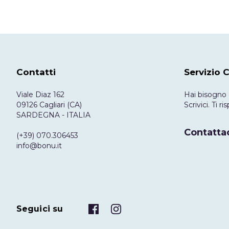
Contatti
Servizio C
Viale Diaz 162
Hai bisogno 
09126 Cagliari (CA)
Scrivici. Ti 
SARDEGNA - ITALIA
Contattac
(+39) 070.306453
info@bonu.it
Seguici su