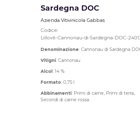
Sardegna DOC
the
beginning
Azienda Vitivinicola Gabbas
of
the
Codice
images
Lillovè-Cannonau-di-Sardegna-DOC-2401
gallery
Denominazione
: Cannonau di Sardegna DO
Vitigni
: Cannonau
Alcol
: 14 %
Formato
: 0,75 l
Abbinamenti
: Primi di carne, Primi di terra,
Secondi di carne rossa.