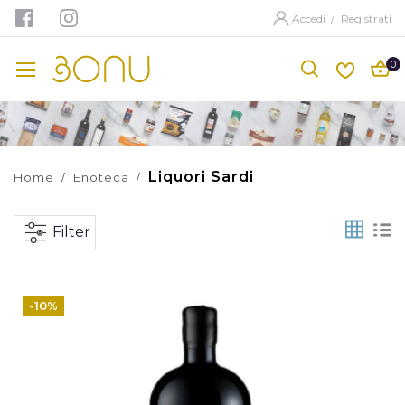
Accedi
/
Registrati
Liquori Sardi
Home
Enoteca
Grid
Li
Filter
-10%