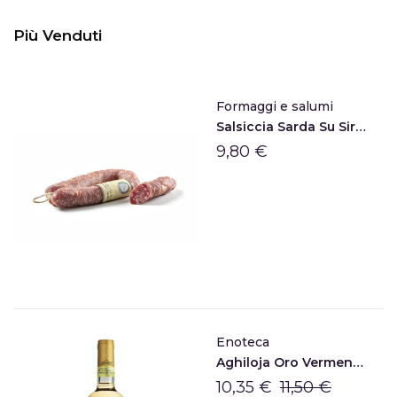
Più Venduti
Formaggi e salumi
Salsiccia Sarda Su Sirboni
9,80 €
Enoteca
Aghiloja Oro Vermentino Di Gallura DOCG
10,35 €
11,50 €