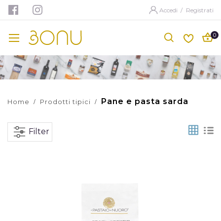
Accedi
/
Registrati
Pane e pasta sarda
Home
Prodotti tipici
Grid
Li
Filter