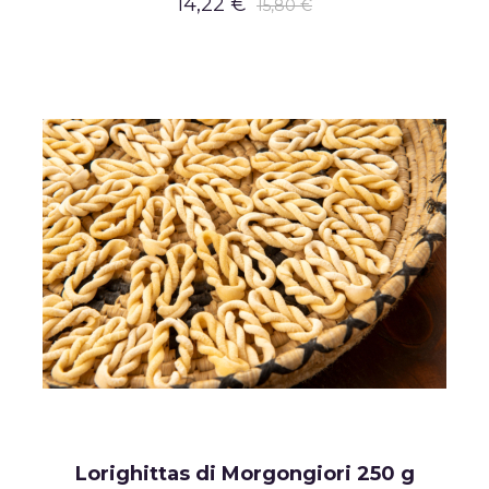
14,22 €
15,80 €
Lorighittas di Morgongiori 250 g