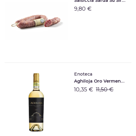
Salsiccia Sarda Su Sirboni
9,80 €
Enoteca
Aghiloja Oro Vermentino Di Gallura DOCG
10,35 €
11,50 €