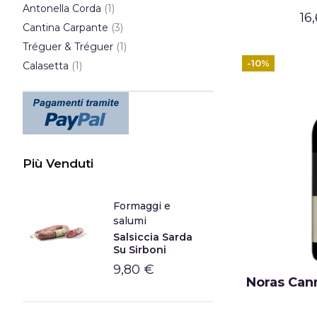
elemento
Antonella Corda
1
16
elementi
Cantina Carpante
3
elemento
Tréguer & Tréguer
1
elemento
-10%
Calasetta
1
Più Venduti
Formaggi e
salumi
Salsiccia Sarda
Su Sirboni
9,80 €
Noras Can