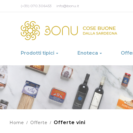
(+39) 070.306453
info@bonu.it
Prodotti tipici
Enoteca
Offe
Offerte vini
Home
Offerte