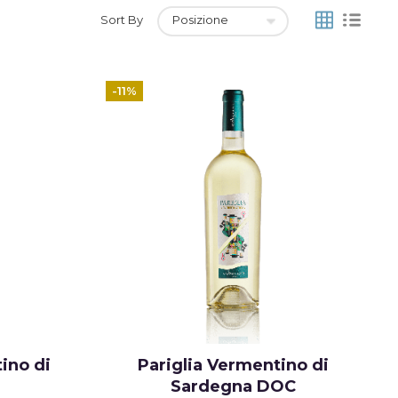
Grid
List
Sort By
-11%
ino di
Pariglia Vermentino di
Sardegna DOC