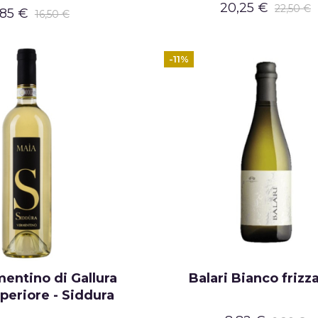
20,25 €
22,50 €
,85 €
16,50 €
-11%
entino di Gallura
Balari Bianco frizz
eriore - Siddura