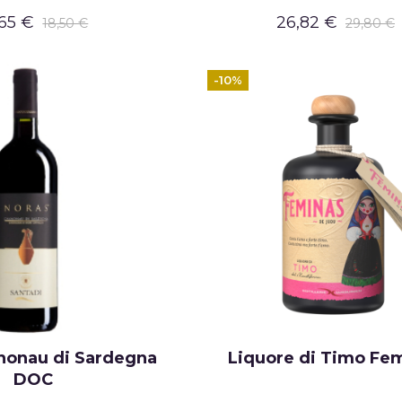
,65 €
26,82 €
18,50 €
29,80 €
-10%
nonau di Sardegna
Liquore di Timo Fe
DOC