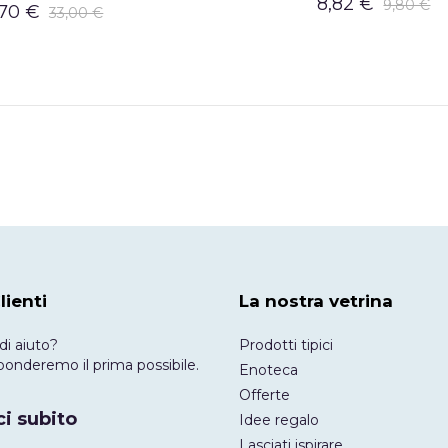
8,82 €
9,80 €
,70 €
33,00 €
lienti
La nostra vetrina
di aiuto?
Prodotti tipici
risponderemo il prima possibile.
Enoteca
Offerte
i subito
Idee regalo
Lasciati ispirare