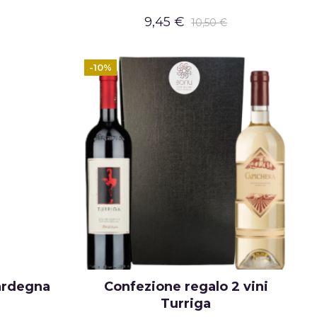
9,45 €
10,50 €
-10%
ardegna
Confezione regalo 2 vini
Turriga