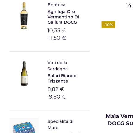
Enoteca
14
Aghiloja Oro
Vermentino Di
Gallura DOCG
-10%
10,35 €
11,50 €
Vini della
Sardegna
Balari Bianco
Frizzante
8,82 €
9,80 €
Maìa Verm
Specialità di
DOCG Sup
Mare