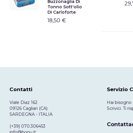
Buzzonaglia Di
29
Tonno Sott'olio
Di Carloforte
18,50 €
Contatti
Servizio C
Viale Diaz 162
Hai bisogno 
09126 Cagliari (CA)
Scrivici. Ti 
SARDEGNA - ITALIA
Contattac
(+39) 070.306453
info@bonu.it