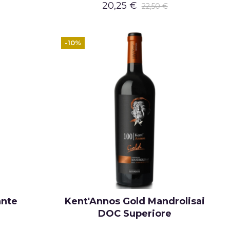
20,25 €
22,50 €
-10%
ante
Kent'Annos Gold Mandrolisai
DOC Superiore