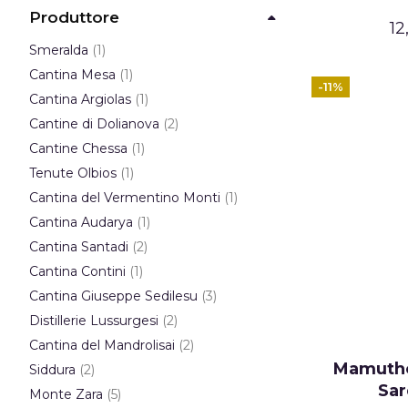
Produttore
12
elemento
Smeralda
1
elemento
Cantina Mesa
1
-11%
elemento
Cantina Argiolas
1
elementi
Cantine di Dolianova
2
elemento
Cantine Chessa
1
elemento
Tenute Olbios
1
elemento
Cantina del Vermentino Monti
1
elemento
Cantina Audarya
1
elementi
Cantina Santadi
2
elemento
Cantina Contini
1
elementi
Cantina Giuseppe Sedilesu
3
elementi
Distillerie Lussurgesi
2
elementi
Cantina del Mandrolisai
2
elementi
Mamutho
Siddura
2
Sa
elementi
Monte Zara
5