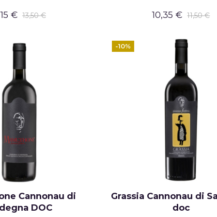
,15 €
10,35 €
13,50 €
11,50 €
-10%
ne Cannonau di
Grassia Cannonau di S
rdegna DOC
doc