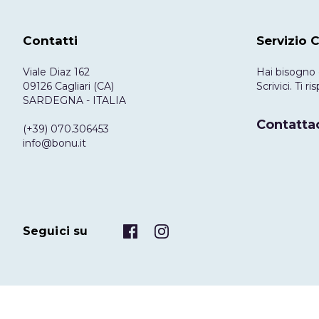
Contatti
Servizio C
Viale Diaz 162
Hai bisogno 
09126 Cagliari (CA)
Scrivici. Ti 
SARDEGNA - ITALIA
Contattac
(+39) 070.306453
info@bonu.it
Seguici su