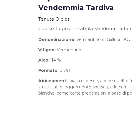
Vendemmia Tardiva
the
beginning
Tenute Olbios
of
the
Codice
Lupus-in-Fabula-Vendemmia-tard
images
Denominazione
: Vermentino di Gallura DO
gallery
Vitigno:
Vermentino
Alcol
: 14 %
Formato
: 0,75 l
Abbinamenti
: piatti di pesce, anche quelli più
strutturati o leggermente speziati, e le carni
bianche, come certe preparazioni a base di po