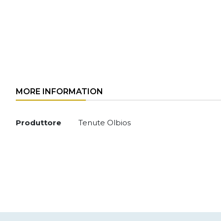
MORE INFORMATION
More
Produttore
Tenute Olbios
Information