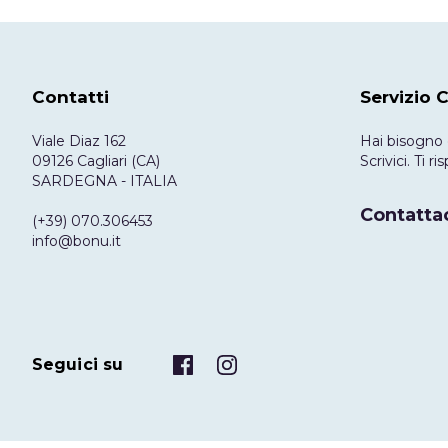
Contatti
Servizio C
Viale Diaz 162
Hai bisogno 
09126 Cagliari (CA)
Scrivici. Ti 
SARDEGNA - ITALIA
Contattac
(+39) 070.306453
info@bonu.it
Seguici su