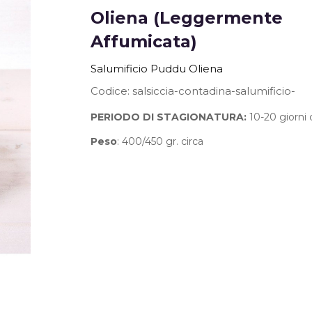
Oliena (leggermente
the
beginning
Affumicata)
of
the
Salumificio Puddu Oliena
images
Codice
salsiccia-contadina-salumificio-
gallery
PERIODO DI STAGIONATURA:
10-20 giorni 
Peso
: 400/450 gr. circa