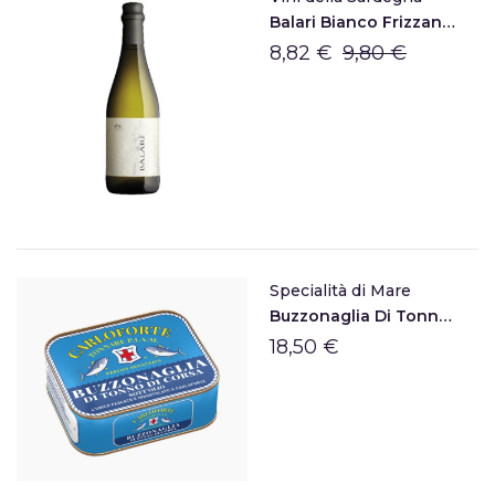
Balari Bianco Frizzante
8,82 €
9,80 €
Specialità di Mare
Buzzonaglia Di Tonno Sott'olio Di Carloforte
18,50 €