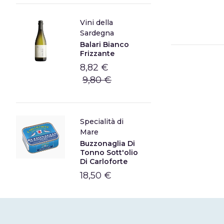
Vini della
Sardegna
Balari Bianco
Frizzante
8,82 €
9,80 €
Specialità di
Mare
Buzzonaglia Di
Tonno Sott'olio
Di Carloforte
18,50 €