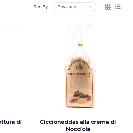
Grid
List
Sort By
ttura di
Ciccioneddas alla crema di
Nocciola