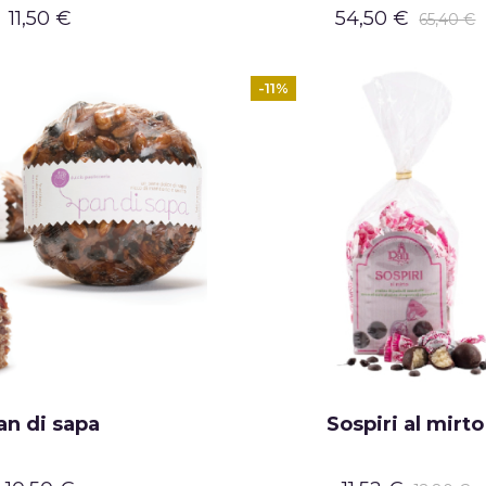
11,50 €
54,50 €
65,40 €
-11%
an di sapa
Sospiri al mirto