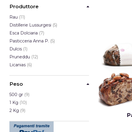
Produttore
elementi
Rau
11
elementi
Distillerie Lussurgesi
5
elementi
Esca Dolciaria
7
elementi
Pasticceria Anna P.
5
elemento
Dulcis
1
elementi
Pruneddu
12
elementi
Licanias
6
Peso
elementi
500 gr
9
elementi
1 Kg
10
elementi
2 Kg
9
P