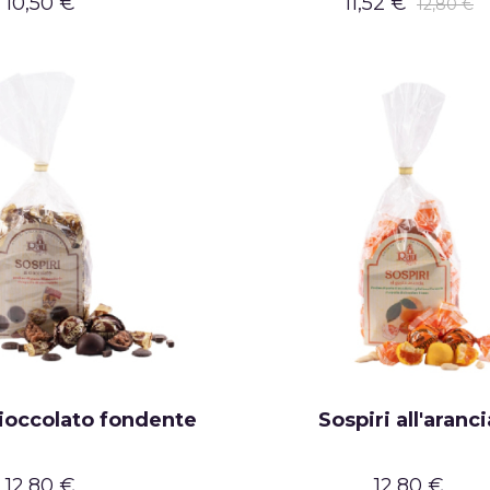
10,50 €
11,52 €
12,80 €
cioccolato fondente
Sospiri all'aranci
12,80 €
12,80 €