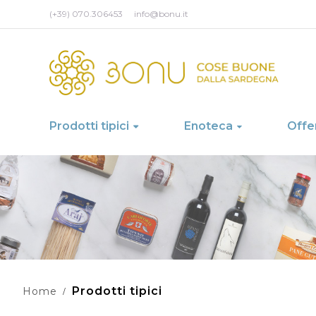
(+39) 070.306453
info@bonu.it
Prodotti tipici
Enoteca
Offe
Prodotti tipici
Home