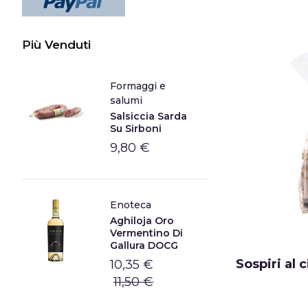
Più Venduti
Formaggi e
salumi
Salsiccia Sarda
Su Sirboni
9,80 €
Enoteca
Aghiloja Oro
Vermentino Di
Gallura DOCG
Sospiri al 
10,35 €
11,50 €