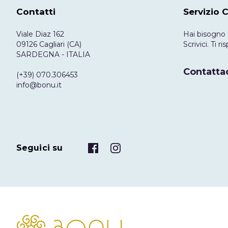
Contatti
Servizio C
Viale Diaz 162
Hai bisogno 
09126 Cagliari (CA)
Scrivici. Ti 
SARDEGNA - ITALIA
Contattac
(+39) 070.306453
info@bonu.it
Seguici su